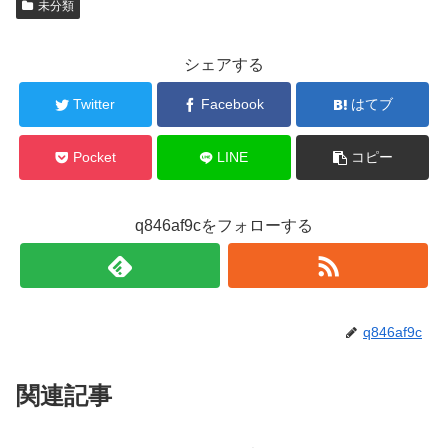
未分類
シェアする
Twitter
Facebook
はてブ
Pocket
LINE
コピー
q846af9cをフォローする
q846af9c
関連記事