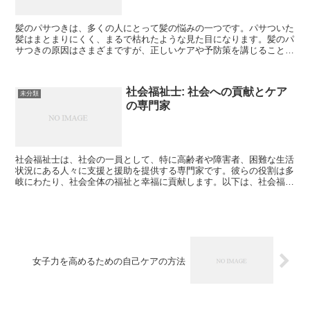
髪のパサつきは、多くの人にとって髪の悩みの一つです。パサついた
髪はまとまりにくく、まるで枯れたような見た目になります。髪のパ
サつきの原因はさまざまですが、正しいケアや予防策を講じることで
改善することができます。 髪のパサつきの主な原因の一...
社会福祉士: 社会への貢献とケア
未分類
の専門家
社会福祉士は、社会の一員として、特に高齢者や障害者、困難な生活
状況にある人々に支援と援助を提供する専門家です。彼らの役割は多
岐にわたり、社会全体の福祉と幸福に貢献します。以下は、社会福祉
士の役割、資格の取得方法、およびその重要性についての詳...
女子力を高めるための自己ケアの方法