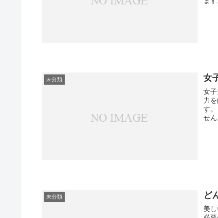
ます
女
未分類
女子
力を
す。 身体のケア: 身体の健康と美しさは女子力を高める上で欠
せん
ど
未分類
美し
必要