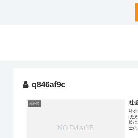
q846af9c
社
未分類
社会
状況
岐に
士の