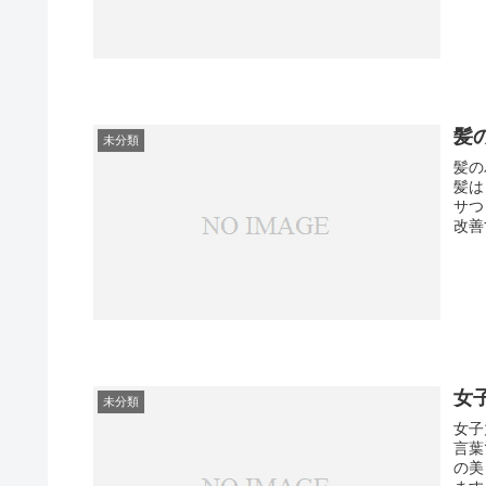
髪
未分類
髪の
髪は
サつ
女
未分類
女子
言葉
の美